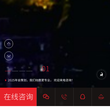
02
03
04
01
01
02
03
04
提供 活动策划 服务 周年庆 年会 乔迁 开业 等
活动策划优质服务商
翎鹿策划服务政府
2025年会策划，我们翎鹿更专业， 欢迎来电咨询！
在线咨询