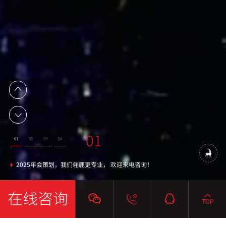
02
03
04
01
01
02
03
04
提供 活动策划 服务 周年庆 年会 乔迁 开业 等
活动策划优质服务商
翎鹿策划服务政府
2025年会策划，我们翎鹿更专业， 欢迎来电咨询！
在线咨询