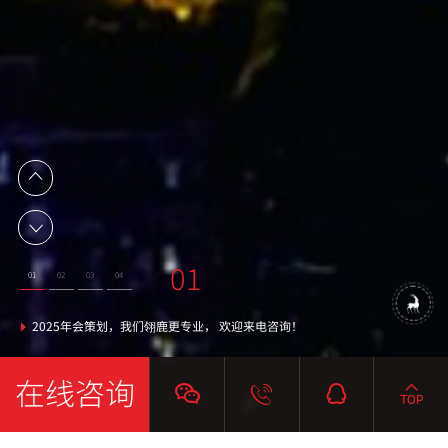
02
03
04
01
01
02
03
04
提供 活动策划 服务 周年庆 年会 乔迁 开业 等
活动策划优质服务商
翎鹿策划服务政府
2025年会策划，我们翎鹿更专业， 欢迎来电咨询！
在线咨询